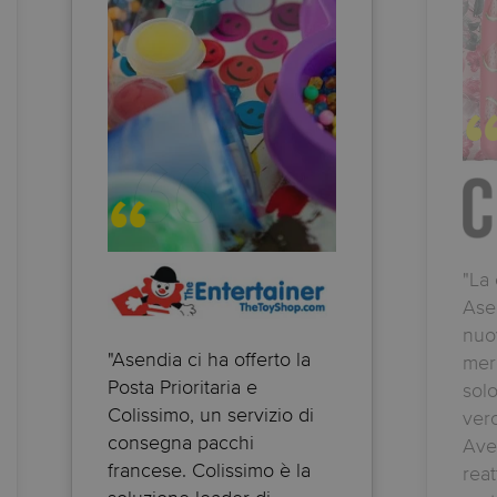
"La
Ase
nuov
"Asendia ci ha offerto la
mer
Posta Prioritaria e
solo
Colissimo, un servizio di
vero
consegna pacchi
Aver
francese. Colissimo è la
reat