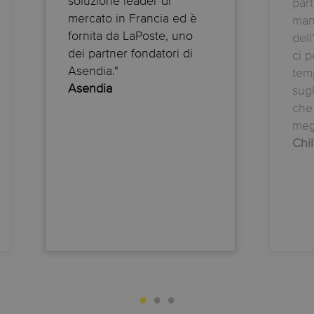
soluzione leader di
par
mercato in Francia ed è
man
fornita da LaPoste, uno
dell
dei partner fondatori di
ci p
Asendia."
tem
Asendia
sugl
che
megl
Chil